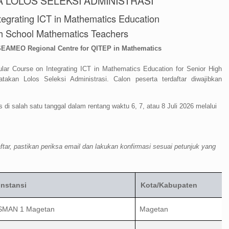
 LOLOS SELEKSI ADMINISTRASI
tegrating ICT in Mathematics Education
gh School Mathematics Teachers
SEAMEO Regional Centre for QITEP in Mathematics
ular Course on Integrating ICT in Mathematics Education for Senior High
kan Lolos Seleksi Administrasi. Calon peserta terdaftar diwajibkan
di salah satu tanggal dalam rentang waktu 6, 7, atau 8 Juli 2026 melalui
aftar, pastikan periksa email dan lakukan konfirmasi sesuai petunjuk yang
Instansi
Kota/Kabupaten
SMAN 1 Magetan
Magetan