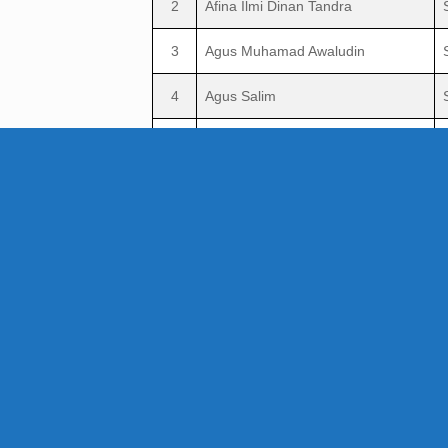
2
Afina Ilmi Dinan Tandra
3
Agus Muhamad Awaludin
4
Agus Salim
5
Agustina
6
Andi Sulfida
7
Anisa Rara Tyaningsih
8
Anneke Primadiana
9
Aprita Simbolon
10
Beri Ismarni
11
Cici Dwi Saputri