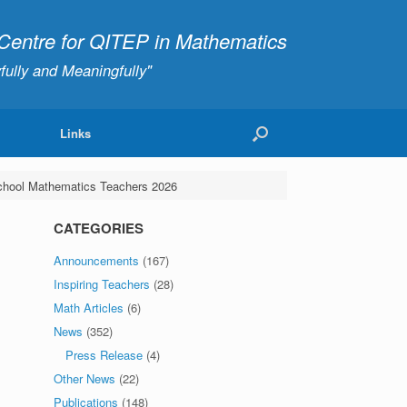
ntre for QITEP in Mathematics
fully and Meaningfully"
Links
 School Mathematics Teachers 2026
CATEGORIES
Announcements
(167)
Inspiring Teachers
(28)
Math Articles
(6)
News
(352)
Press Release
(4)
Other News
(22)
Publications
(148)