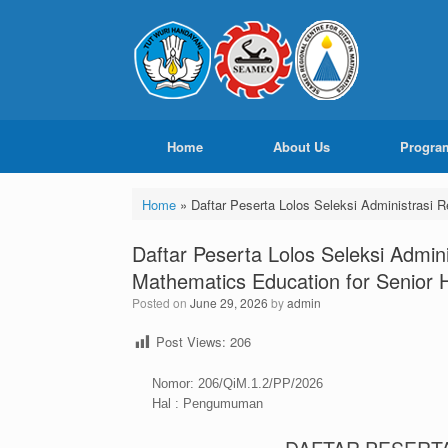
Home
About Us
Progra
Home
»
Daftar Peserta Lolos Seleksi Administrasi 
Daftar Peserta Lolos Seleksi Admini
Mathematics Education for Senior 
Posted on
June 29, 2026
by
admin
Post Views:
206
Nomor: 206/QiM.1.2/PP/2026
Hal : Pengumuman