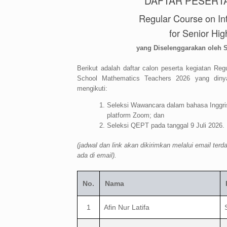
DAFTAR PESERTA
Regular Course on In
for Senior Hi
yang Diselenggarakan oleh 
Berikut adalah daftar calon peserta kegiatan Reg
School Mathematics Teachers 2026 yang dinyata
mengikuti:
Seleksi Wawancara dalam bahasa Inggris 
platform Zoom; dan
Seleksi QEPT pada tanggal 9 Juli 2026.
(jadwal dan link akan dikirimkan melalui email terd
ada di email).
No.
Nama
1
Afin Nur Latifa