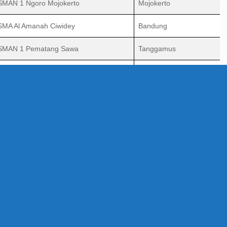
SMAN 1 Ngoro Mojokerto
Mojokerto
SMA Al Amanah Ciwidey
Bandung
SMAN 1 Pematang Sawa
Tanggamus
UPTD SMAN 2 Majene
Majene
SMAN 10 Wajo
Wajo
SMAN 57 Jakarta
Jakarta Barat
SMAN 1 Pagai Utara Selatan
Kepulauan Mentawai
SMA Negeri 1 Onan Ganjang
Kab. Humbang Hasunduta
SMA Negeri 1 Mutiara
Pidie
SMAN 2 Kota Blitar
Kota Blitar